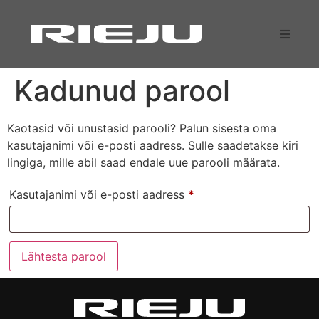
valeht
Kadunud parool
otorrattad
Kaotasid või unustasid parooli? Palun sisesta oma
ektrilised rattad
kasutajanimi või e-posti aadress. Sulle saadetakse kiri
lingiga, mille abil saad endale uue parooli määrata.
ontakt
Kasutajanimi või e-posti aadress
*
Lähtesta parool